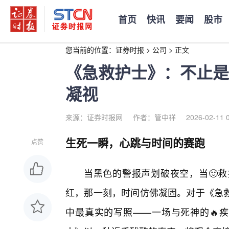
首页
快讯
要闻
股市
您当前的位置：
证券时报
>
公司
>
正文
《急救护士》：不止是
凝视
来源：证券时报网
作者：管中祥
2026-02-11 
生死一瞬，心跳与时间的赛跑
点赞
当黑色的警报声划破夜空，当🙂
红，那一刻，时间仿佛凝固。对于《急
中最真实的写照——一场与死神的🔥