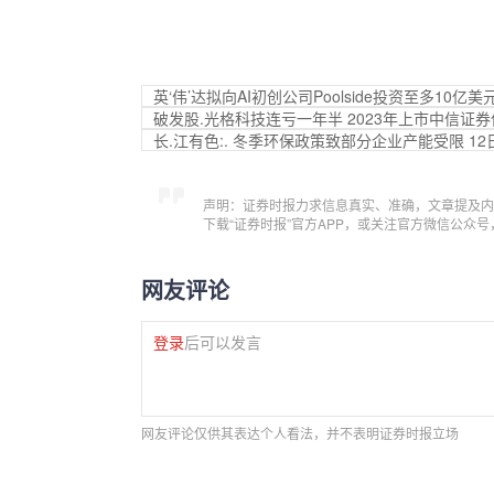
英‘伟’达拟向AI初创公司Poolside投资至多10亿美
破发股.光格科技连亏一年半 2023年上市中信证
长.江有色:. 冬季环保政策致部分企业产能受限 1
声明：证券时报力求信息真实、准确，文章提及内
下载“证券时报”官方APP，或关注官方微信公众
网友评论
登录
后可以发言
网友评论仅供其表达个人看法，并不表明证券时报立场